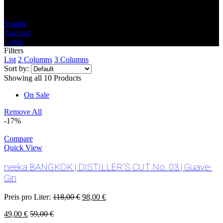
Search
Account
Login
Filters
List
2 Columns
3 Columns
Sort by:
Showing all 10 Products
On Sale
Remove All
-17%
Compare
Quick View
neeka BANGKOK | DISTILLER’S CUT No. 03 | Guave-
Gin
Preis pro Liter:
118,00
€
98,00
€
49,00
€
59,00
€