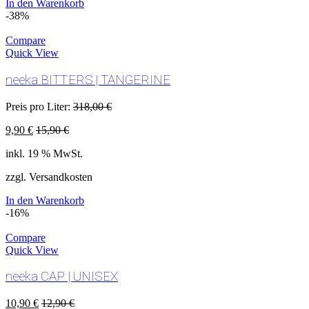
In den Warenkorb
-38%
Compare
Quick View
neeka BITTERS | TANGERINE
Preis pro Liter:
318,00
€
9,90
€
15,90
€
inkl. 19 % MwSt.
zzgl. Versandkosten
In den Warenkorb
-16%
Compare
Quick View
neeka CAP | UNISEX
10,90
€
12,90
€