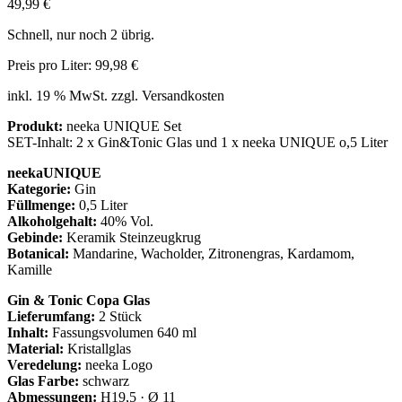
49,99
€
Schnell, nur noch 2 übrig.
Preis pro Liter:
99,98
€
inkl. 19 % MwSt.
zzgl. Versandkosten
Produkt:
neeka UNIQUE Set
SET-Inhalt: 2 x Gin&Tonic Glas und 1 x neeka UNIQUE o,5 Liter
neekaUNIQUE
Kategorie:
Gin
Füllmenge:
0,5 Liter
Alkoholgehalt:
40% Vol.
Gebinde:
Keramik Steinzeugkrug
Botanical:
Mandarine, Wacholder, Zitronengras, Kardamom,
Kamille
Gin & Tonic Copa Glas
Lieferumfang:
2 Stück
Inhalt:
Fassungsvolumen 640 ml
Material:
Kristallglas
Veredelung:
neeka Logo
Glas Farbe:
schwarz
Abmessungen:
H19,5 · Ø 11