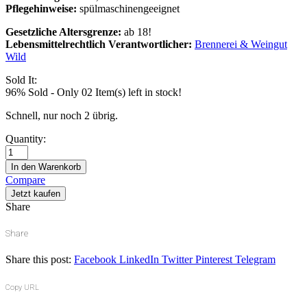
Pflegehinweise:
spülmaschinengeeignet
Gesetzliche Altersgrenze:
ab 18!
Lebensmittelrechtlich Verantwortlicher:
Brennerei & Weingut
Wild
Sold It:
96% Sold
-
Only 02 Item(s) left in stock!
Schnell, nur noch 2 übrig.
Quantity:
neeka
UNIQUE
In den Warenkorb
|
Compare
SET
Jetzt kaufen
quantity
Share
Share
Share this post:
Facebook
LinkedIn
Twitter
Pinterest
Telegram
Copy URL