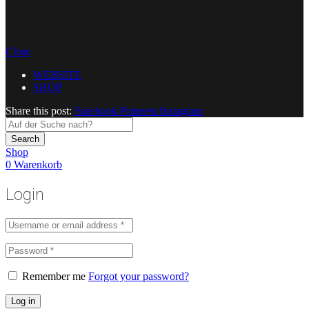
Close
WEBSITE
SHOP
Share this post:
Facebook
Pinterest
Instagram
Search
Shop
0
Warenkorb
Login
Remember me
Forgot your password?
Log in