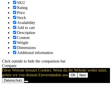
SKU
Rating
Price
Stock
Availability
Add to cart
Description
Content
Weight
Dimensions
Additional information
Click outside to hide the comparison bar
Compare
Diese Website benutzt Cookies. Wenn du die Website weiter nutzt,
gehen wir von deinem Einverständnis aus.
OK
Nein
Datenschutz