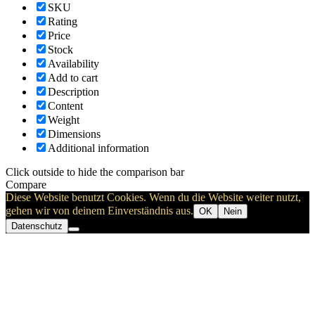
SKU
Rating
Price
Stock
Availability
Add to cart
Description
Content
Weight
Dimensions
Additional information
Click outside to hide the comparison bar
Compare
Diese Website benutzt Cookies. Wenn du die Website weiter nutzt,
gehen wir von deinem Einverständnis aus.
OK
Nein
Datenschutz